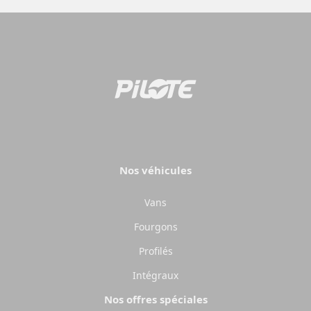
Camping-cars
Fourgo
aménag
Configurez votre camping-car
Pilote et créez le modèle
Créez votre fourgo
parfaitement adapté à vos
Pilote sur-mesur
besoins et à vos envies de
choisissant équipe
voyage.
aménagements sel
Nos véhicules
besoins.
Choisir
Choisir
Vans
Fourgons
Profilés
Intégraux
Nos offres spéciales