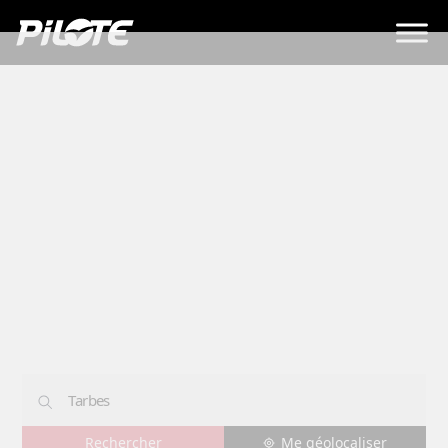
Concessions
TARBES
Me géolocaliser