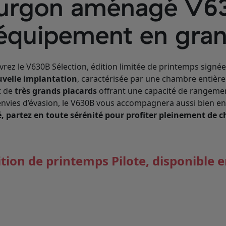
urgon aménagé V63
’équipement en gra
rez le V630B Sélection, édition limitée de printemps signée 
uvelle implantation
, caractérisée par une chambre entiè
t de
très grands placards
offrant une capacité de rangemen
envies d’évasion, le V630B vous accompagnera aussi bien en 
é, partez en toute sérénité pour profiter pleinement de 
dition de printemps Pilote, disponible e