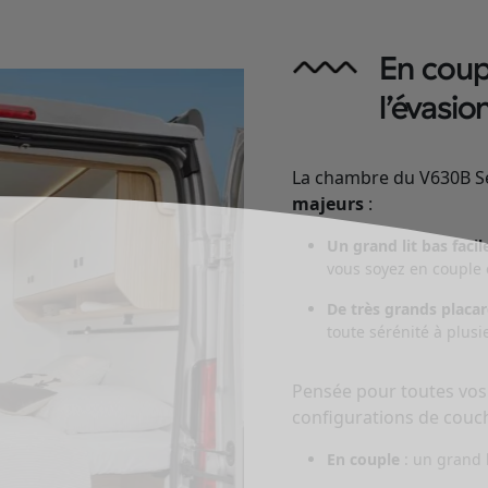
En coupl
l’évasi
La chambre du V630B Sé
majeurs
:
Un grand lit bas facil
vous soyez en couple 
De très grands placa
toute sérénité à plusi
Pensée pour toutes vos 
configurations de couc
En couple
: un grand l