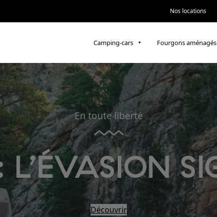
Nos locations
Camping-cars
Fourgons aménagés
En toute liberté
: L’ÉVASION SI
Découvrir