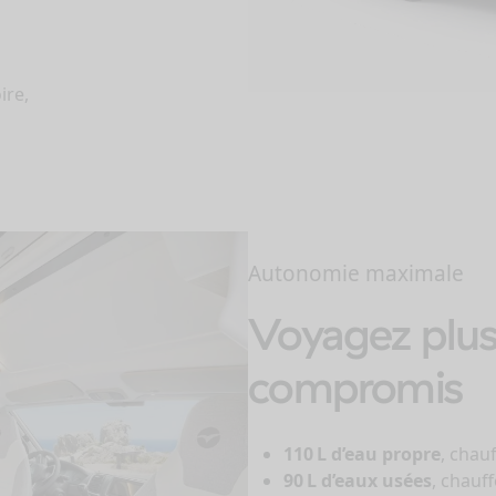
ire,
Autonomie maximale
Voyagez plus 
compromis
110 L d’eau propre
, chau
90 L d’eaux usées
, chauf