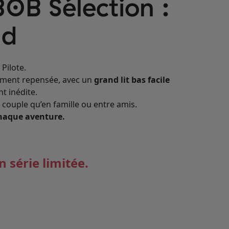
0B Sélection :
nd
Pilote.
rement repensée, avec un
grand lit bas facile
t inédite.
couple qu’en famille ou entre amis.
chaque aventure.
n série limitée.