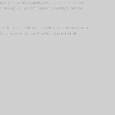
mis
: jusqu’à
cinq couchages
, avec des zones nuit
oit relevable et au complément couchage dans le
odularité, le lit bas se relève facilement pour
e de rangement :
surf, vélos, matériel de