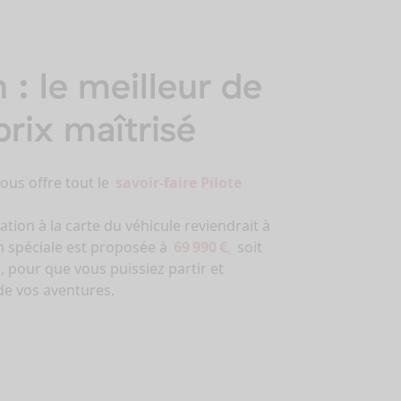
Vans
an aménagé Pilote,
 : le meilleur de
nt pensé et configuré
hoix, pour s’adapter à
os exigences.
prix maîtrisé
Choisir
ous offre tout le
savoir-faire Pilote
ation à la carte du véhicule reviendrait à
on spéciale est proposée à
69 990 €
,
soit
, pour que vous puissiez partir et
de vos aventures.