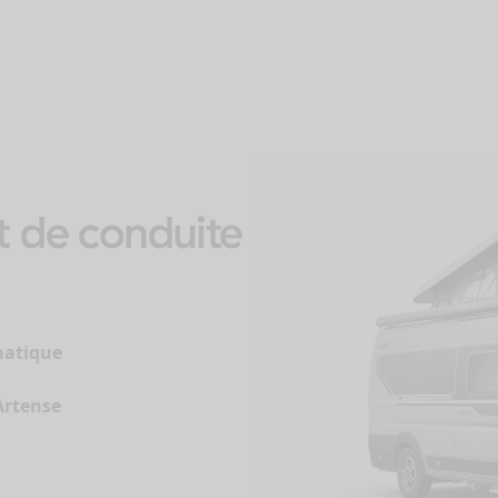
rt de conduite
matique
Artense