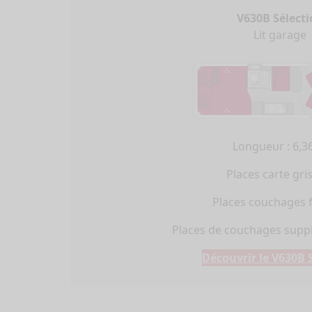
V630B Sélecti
Camping-
Lit garage
Configurez votre ca
Pilote et créez l
parfaitement adapté à
et à vos envies de
Choisir
Longueur : 6,3
Places carte gris
Places couchages fi
Places de couchages suppl
Découvrir le V630B 