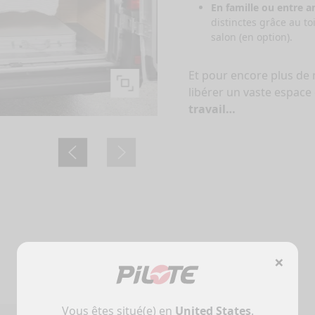
En famille ou entre a
distinctes grâce au t
salon (en option).
Et pour encore plus de m
libérer un vaste espac
travail…
×
Vous êtes situé(e) en
United States
.