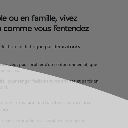
e ou en famille, vivez
on comme vous l’entendez
lection se distingue par deux
atouts
e d’accès
: pour profiter d’un confort immédiat, que
ou en solo.
rds
: pour ranger facilement vos affaires et partir en
eurs.
envies d’évasion, la chambre s’adapte aux
hage :
it bas confortable et accessible en un geste.