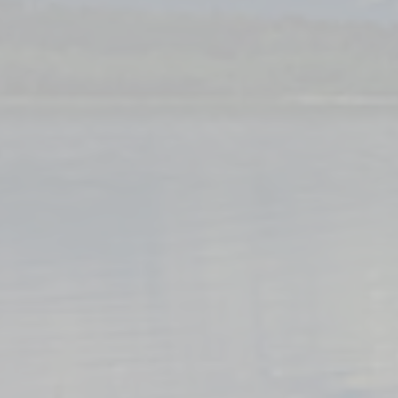
Camping-
Configurez votre ca
Pilote et créez l
parfaitement adapté à
et à vos envies de
Choisir