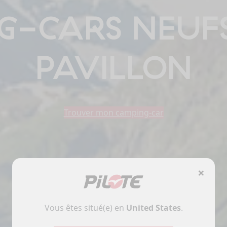
-CARS NEUFS
PAVILLON
Trouver mon camping-car
×
Vous êtes situé(e) en
United States
.