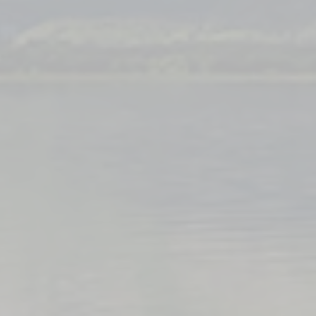
Vans
an aménagé Pilote,
nt pensé et configuré
hoix, pour s’adapter à
os exigences.
Choisir