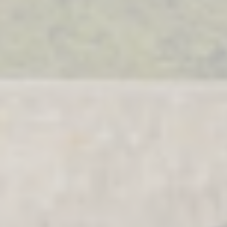
aménag
Configurez votre camping-car
Pilote et créez le modèle
Créez votre fourgo
parfaitement adapté à vos
Pilote sur-mesur
besoins et à vos envies de
choisissant équipe
voyage.
aménagements sel
besoins.
Choisir
Choisir