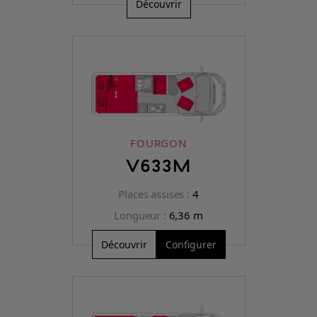
Découvrir
FOURGON
V633M
Places assises :
4
Longueur :
6,36 m
Découvrir
Configurer