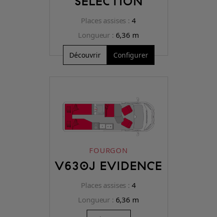
SELECTION
Places assises :
4
Longueur :
6,36 m
Découvrir
Configurer
FOURGON
V630J EVIDENCE
Places assises :
4
Longueur :
6,36 m