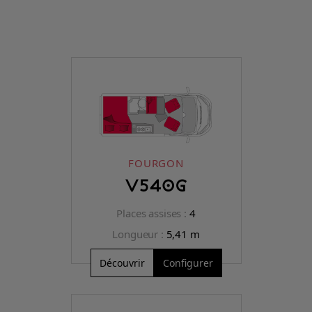
FOURGON
V540G
Places assises :
4
Longueur :
5,41 m
Découvrir
Configurer