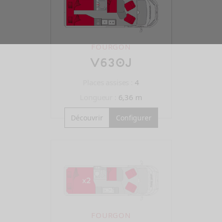
FOURGON
V630J
Places assises :
4
Longueur :
6,36 m
Découvrir
Configurer
FOURGON