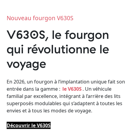
Nouveau fourgon V630S
V630S, le fourgon
Camping-cars
Fourgo
aménag
Configurez votre camping-car
qui révolutionne le
Pilote et créez le modèle
Créez votre fourgo
parfaitement adapté à vos
Pilote sur-mesur
voyage
besoins et à vos envies de
choisissant équipe
voyage.
aménagements sel
besoins.
Choisir
En 2026, un fourgon à l’implantation unique fait son
Choisir
entrée dans la gamme :
le V630S
. Un véhicule
familial par excellence, intégrant à l’arrière des lits
superposés modulables qui s’adaptent à toutes les
envies et à tous les modes de voyage.
Découvrir le V630S