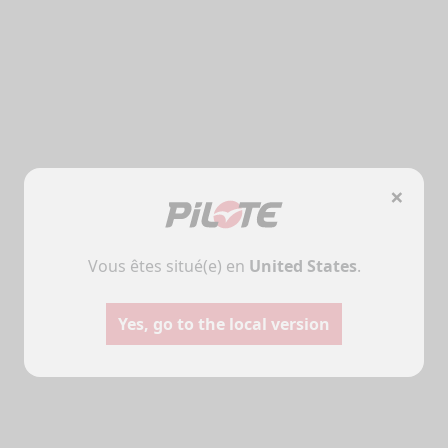
×
Vous êtes situé(e) en
United States
.
Camping-cars
Fourgo
aménag
Configurez votre camping-car
Yes, go to the local version
Pilote et créez le modèle
Créez votre fourgo
parfaitement adapté à vos
Pilote sur-mesur
besoins et à vos envies de
choisissant équipe
voyage.
aménagements sel
besoins.
Choisir