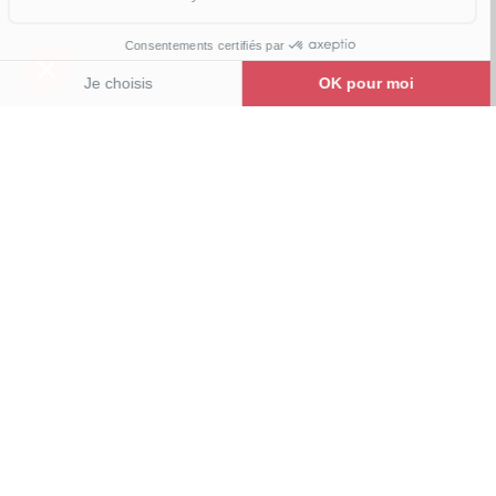
174 concessions Pilote sont
présentes dans le monde.
Découvrez notre réseau de concessionnaires de
vans aménagés, fourgons et camping-cars, présent à