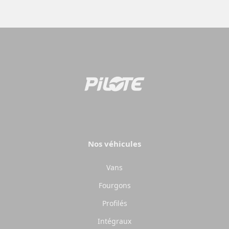
Camping-cars
Fourgo
aménag
Configurez votre camping-car
Pilote et créez le modèle
Créez votre fourgo
parfaitement adapté à vos
Pilote sur-mesur
besoins et à vos envies de
choisissant équipe
voyage.
aménagements sel
besoins.
Choisir
Nos véhicules
Choisir
Vans
Fourgons
Profilés
Intégraux