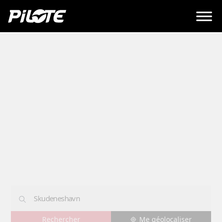
Concessions
SKUDENESHAVN
Me géolocaliser