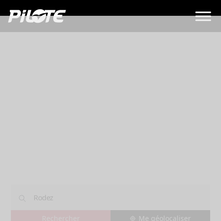
Concessions
RODEZ
Me géolocaliser