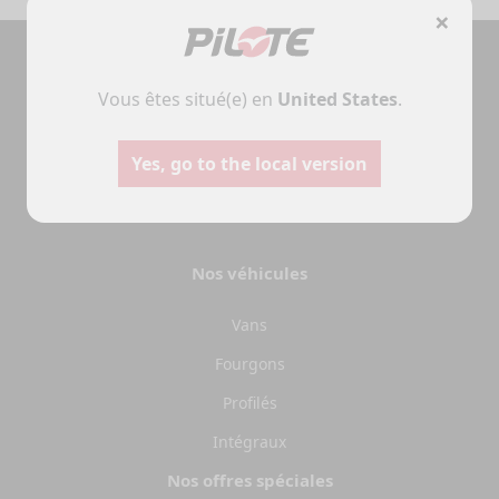
×
Vous êtes situé(e) en
United States
.
Camping-cars
Fourgo
aménag
Configurez votre camping-car
Yes, go to the local version
Pilote et créez le modèle
Créez votre fourgo
parfaitement adapté à vos
Pilote sur-mesur
besoins et à vos envies de
choisissant équipe
voyage.
aménagements sel
Nos véhicules
besoins.
Choisir
Choisir
Vans
Fourgons
Profilés
Intégraux
Nos offres spéciales