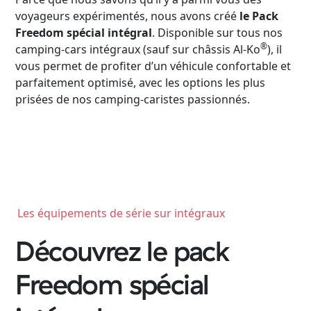
voyageurs expérimentés, nous avons créé
le Pack
Freedom spécial intégral
. Disponible sur tous nos
®
camping-cars intégraux (sauf sur châssis Al-Ko
), il
vous permet de profiter d’un véhicule confortable et
parfaitement optimisé, avec les options les plus
prisées de nos camping-caristes passionnés.
Camping-cars
Fourgo
aménag
Configurez votre camping-car
Les équipements de série sur intégraux
Pilote et créez le modèle
Créez votre fourgo
parfaitement adapté à vos
Découvrez le pack
Pilote sur-mesur
besoins et à vos envies de
choisissant équipe
voyage.
aménagements sel
Freedom spécial
besoins.
Choisir
Choisir