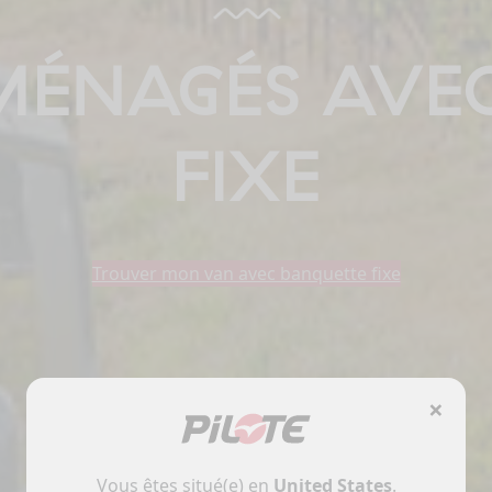
MÉNAGÉS AVE
FIXE
Trouver mon van avec banquette fixe
×
Vous êtes situé(e) en
United States
.