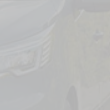
Camping-
Configurez votre ca
Pilote et créez l
parfaitement adapté à
et à vos envies de
Choisir