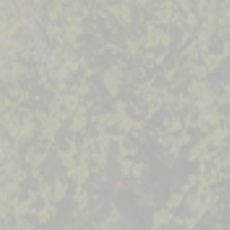
Vans
an aménagé Pilote,
nt pensé et configuré
hoix, pour s’adapter à
os exigences.
Choisir