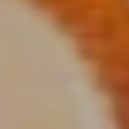
Camping-cars
Fourgo
aménag
Configurez votre camping-car
Pilote et créez le modèle
Créez votre fourgo
parfaitement adapté à vos
Pilote sur-mesur
besoins et à vos envies de
choisissant équipe
voyage.
aménagements sel
besoins.
Choisir
Choisir