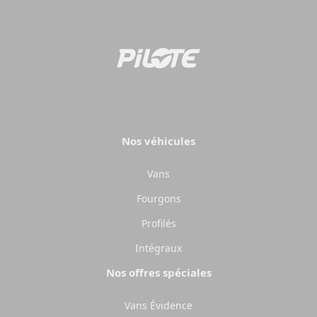
Camping-cars
Fourgo
aménag
Configurez votre camping-car
Pilote et créez le modèle
Créez votre fourgo
parfaitement adapté à vos
Pilote sur-mesur
besoins et à vos envies de
choisissant équipe
voyage.
Nos véhicules
aménagements sel
besoins.
Choisir
Vans
Choisir
Fourgons
Profilés
Intégraux
Nos offres spéciales
Vans Évidence