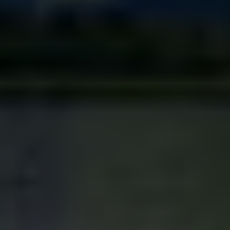
voyage.
aménagements sel
besoins.
Choisir
Choisir