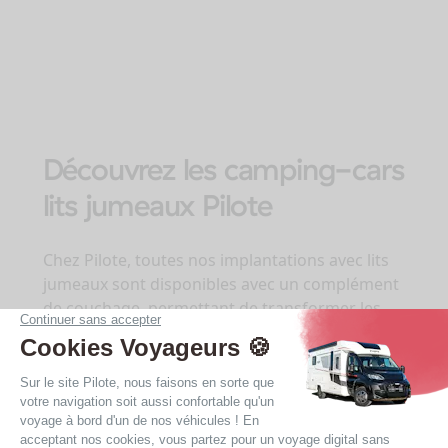
Découvrez les camping-cars
lits jumeaux Pilote
Chez Pilote, toutes nos implantations avec lits
jumeaux sont disponibles avec un complément
de couchage, permettant de transformer les
deux lits simples en lit de garage transversal
XXL de 170 x 200 cm, sur toute la largeur du
camping-car. Inclus de série, il n’ajoute rien au
prix ! Les lits jumeaux sont également
disponibles en version « lits bas », pour monter