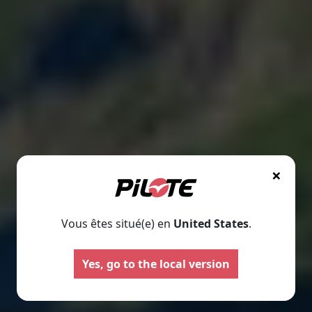
×
Vous êtes situé(e) en
United States
.
Camping-cars
Fourgo
aménag
Configurez votre camping-car
Yes, go to the local version
Pilote et créez le modèle
Créez votre fourgo
parfaitement adapté à vos
Pilote sur-mesur
besoins et à vos envies de
choisissant équipe