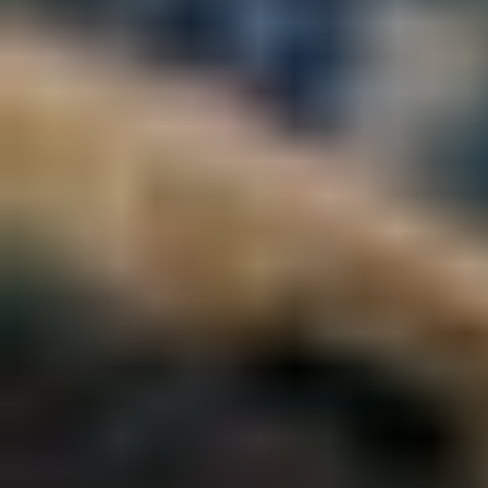
Camping-cars
Fourgo
aménag
Configurez votre camping-car
Pilote et créez le modèle
Créez votre fourgo
parfaitement adapté à vos
Pilote sur-mesur
besoins et à vos envies de
choisissant équipe
voyage.
aménagements sel
besoins.
Choisir
Choisir