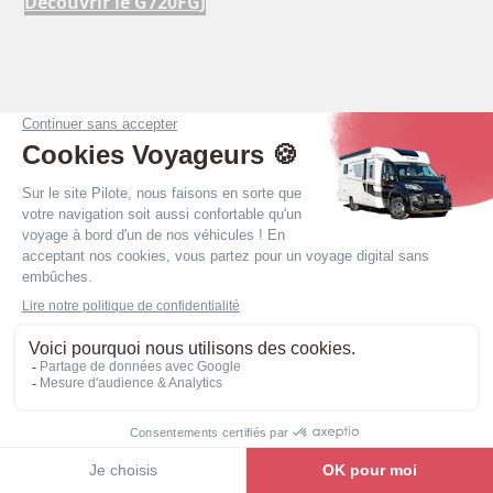
Découvrir le G720FGJ
Ergonomie et volume
Nos camping-cars intégraux neufs sont réputés pour
la qualité de leurs implantations et leur ergonomie
au sol. La circulation dans nos camping-cars
intégraux est facilitée par l’absence de marche dans
les espaces jour. Les 2 mètres de hauteur en cellule
vous garantissent un bel espace intérieur,
volumineux et agréable à vivre.
Voir la gamme
Une circulation aisée dans le véhicule : on peut se
croiser dans toute la cellule.