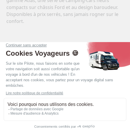
gamme Atlas, une série de camping-cars neufs
compacts sur châssis Ford et au design baroudeur.
Disponibles à prix serrés, sans jamais rogner sur le
confort.
Nouveau : le A630G
Profitez du A630G : un véhicule confortable et
compact, aussi maniable qu’un fourgon !
Un véhicule au format passe-partout, de la longueur
d’un fourgon (6,30 m) : idéal pour les routes
sinueuses et les petits villages.
Voir la gamme