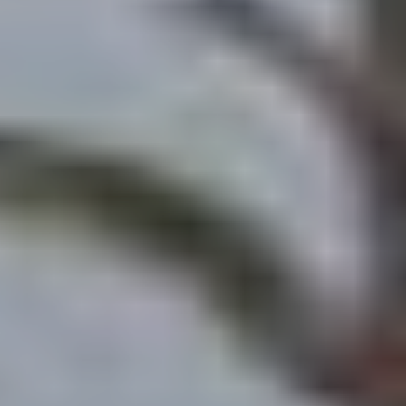
Camping-cars
Fourgo
aménag
Configurez votre camping-car
Pilote et créez le modèle
Créez votre fourgo
parfaitement adapté à vos
Pilote sur-mesur
besoins et à vos envies de
choisissant équipe
voyage.
aménagements sel
besoins.
Choisir
Choisir