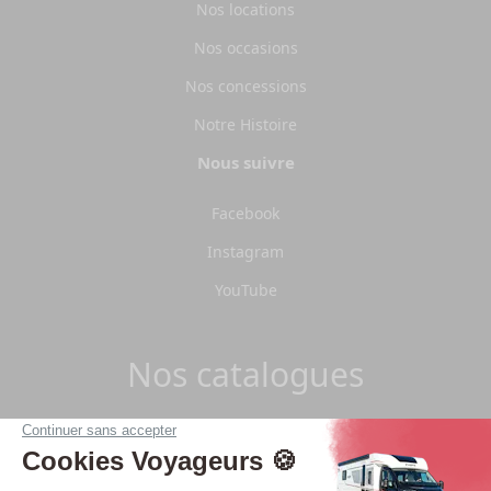
Nos locations
Nos occasions
Nos concessions
Notre Histoire
Nous suivre
Facebook
Instagram
YouTube
Nos catalogues
Télécharger les catalogues Pilote 2026.
Télécharger