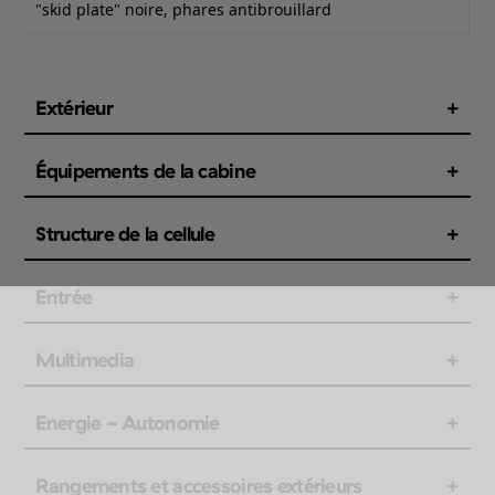
"skid plate" noire, phares antibrouillard
Extérieur
Équipements de la cabine
Structure de la cellule
Entrée
Multimedia
Energie - Autonomie
Rangements et accessoires extérieurs