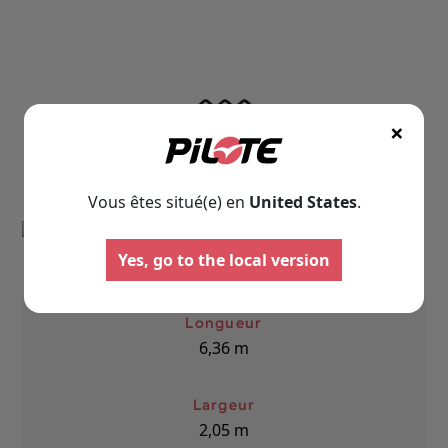
×
Les informations techniques
Vous êtes situé(e) en
United States
.
Camping-cars
Fourgo
aménag
Configurez votre camping-car
Yes, go to the local version
Pilote et créez le modèle
Créez votre fourgo
parfaitement adapté à vos
Pilote sur-mesur
besoins et à vos envies de
choisissant équipe
Longueur
voyage.
aménagements sel
6,36
m
besoins.
Choisir
Choisir
Largeur
2,05
m