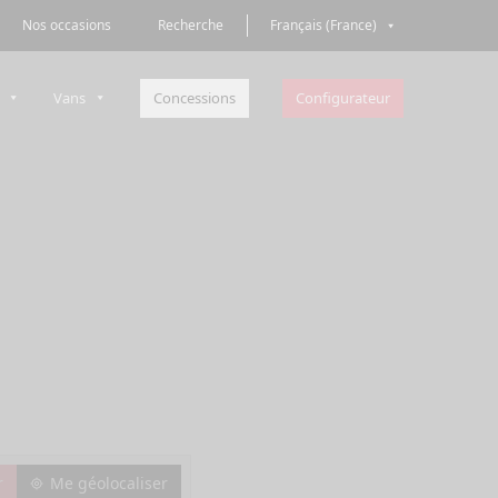
Nos occasions
Recherche
Français (France)
Concessions
Configurateur
Vans
Me géolocaliser