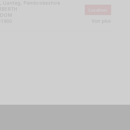
y, Llanteg, Pembrokeshire
RBERTH
Localiser
Vans
GDOM
Voir plus
31900
an aménagé Pilote,
nt pensé et configuré
hoix, pour s’adapter à
os exigences.
Choisir