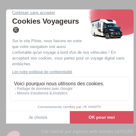
Nos véhicules
Nos offres spéciales
Vans
Vans Évidence
Fourgons
Fourgons Évidence
Profilés
Profilés Évidence
Intégraux
Intégraux Évidence
Site réalisé par
Agence web Nantes LATELIER