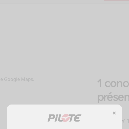
1 conc
kie Google Maps.
présen
×
TENBY 