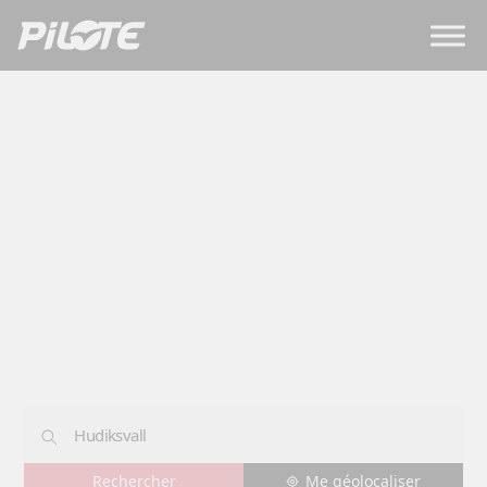
Concessions
HUDIKSVALL
Me géolocaliser