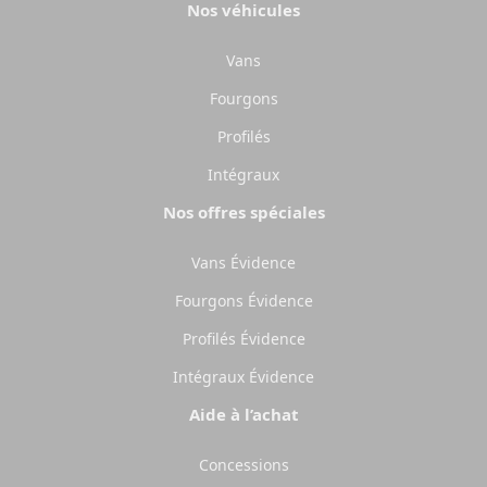
Camping-cars
Fourgo
Nos véhicules
aménag
Configurez votre camping-car
Pilote et créez le modèle
Créez votre fourgo
Vans
parfaitement adapté à vos
Pilote sur-mesur
besoins et à vos envies de
choisissant équipe
Fourgons
voyage.
aménagements sel
Profilés
besoins.
Choisir
Choisir
Intégraux
Nos offres spéciales
Vans Évidence
Fourgons Évidence
Profilés Évidence
Intégraux Évidence
Aide à l’achat
Concessions