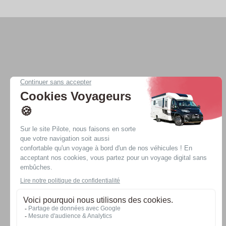
Nos véhicules
Nos offres spéciales
Vans
Vans Évidence
Fourgons
Fourgons Évidence
Profilés
Profilés Évidence
Intégraux
Intégraux Évidence