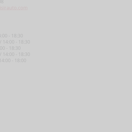
08
isirauto.com
Vans
4:00 - 18:30
/ 14:00 - 18:30
an aménagé Pilote,
nt pensé et configuré
:00 - 18:30
hoix, pour s’adapter à
/ 14:00 - 18:30
os exigences.
14:00 - 18:00
Choisir