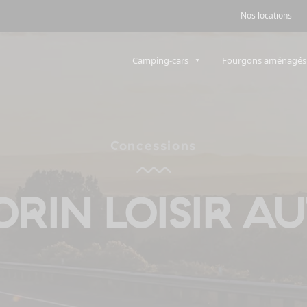
Nos locations
Camping-cars
Fourgons aménagés
Concessions
RIN LOISIR A