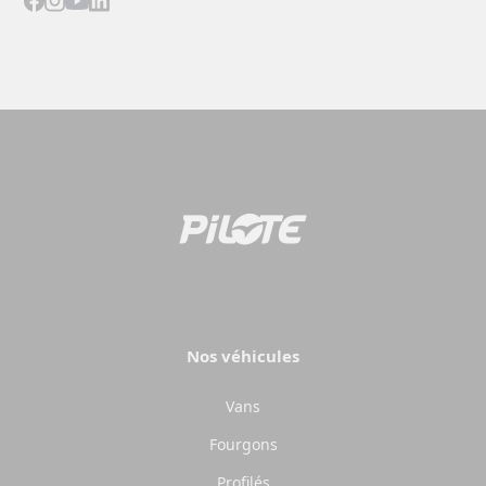
Camping-cars
Fourgo
aménag
Configurez votre camping-car
Pilote et créez le modèle
Créez votre fourgo
parfaitement adapté à vos
Pilote sur-mesur
besoins et à vos envies de
choisissant équipe
voyage.
aménagements sel
besoins.
Choisir
Choisir
Nos véhicules
Vans
Fourgons
Profilés