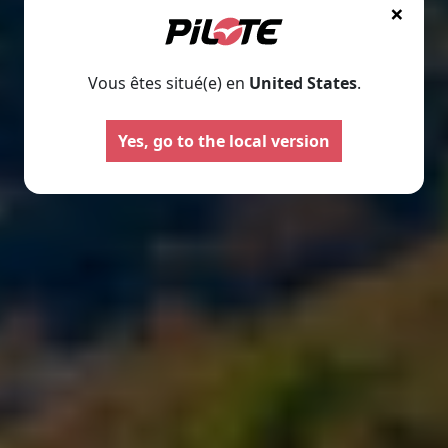
×
Vous êtes situé(e) en
United States
.
Camping-cars
Fourgo
aménag
Configurez votre camping-car
Yes, go to the local version
Pilote et créez le modèle
Créez votre fourgo
parfaitement adapté à vos
Pilote sur-mesur
besoins et à vos envies de
choisissant équipe
voyage.
aménagements sel
besoins.
Choisir
Choisir