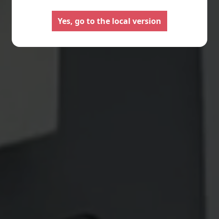
Camping-cars
Fourgo
aménag
Configurez votre camping-car
Yes, go to the local version
Pilote et créez le modèle
Créez votre fourgo
parfaitement adapté à vos
Pilote sur-mesur
besoins et à vos envies de
choisissant équipe
voyage.
aménagements sel
besoins.
Choisir
Choisir