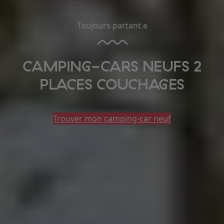
Toujours partant.e
CAMPING-CARS NEUFS 2
PLACES COUCHAGES
Trouver mon camping-car neuf