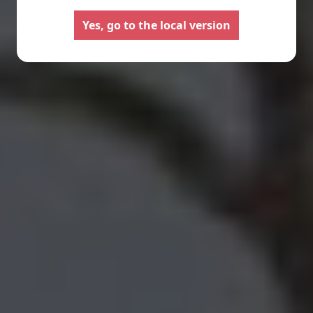
Camping-cars
Fourgo
aménag
Configurez votre camping-car
Yes, go to the local version
Pilote et créez le modèle
Créez votre fourgo
parfaitement adapté à vos
Pilote sur-mesur
besoins et à vos envies de
choisissant équipe
voyage.
aménagements sel
besoins.
Choisir
Choisir